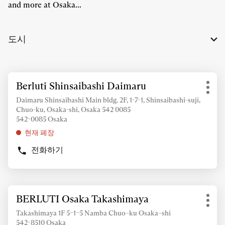
and more at Osaka...
도시
추
Berluti Shinsaibashi Daimaru
상
가
기
점:
정
Daimaru Shinsaibashi Main bldg. 2F, 1-7-1, Shinsaibashi-suji,
타
Chuo-ku, Osaka-shi, Osaka 542 0085
보
옵
542-0085 Osaka
조
션
회
현재 폐장
를
전화하기
위
BERLUTI
SHINSAIBASHI
해
DAIMARU
ENTER
상
키
추
점
BERLUTI Osaka Takashimaya
상
를
가
기
점:
눌
정
Takashimaya 1F 5–1–5 Namba Chuo–ku Osaka–shi
타
러
542-8510 Osaka
보