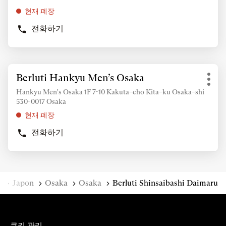
옵
주
조
현재 폐장
션
시
회
전화하기
기
를
BERLUTI
바
위
OSAKA
랍
TAKASHIMAYA
해
상
니
ENTER
추
점
다.
키
Berluti Hankyu Men’s Osaka
상
가
기
를
점:
정
Hankyu Men's Osaka 1F 7-10 Kakuta–cho Kita–ku Osaka–shi
타
눌
530-0017 Osaka
보
옵
러
조
현재 폐장
션
주
회
시
전화하기
를
BERLUTI
기
위
HANKYU
바
MEN’S
해
랍
OSAKA
ENTER
상
니
키
홈
Japon
Osaka
Osaka
Berluti Shinsaibashi Daimaru
점
다.
를
눌
러
주
쿠키 관리