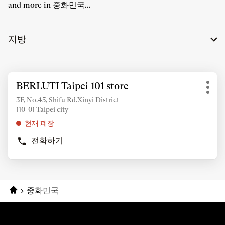
and more in 중화민국...
지방
추
BERLUTI Taipei 101 store
상
가
기
점:
정
3F, No.45, Shifu Rd.Xinyi District
타
110-01 Taipei city
보
옵
조
현재 폐장
션
회
전화하기
를
BERLUTI
위
TAIPEI
101
해
STORE
ENTER
상
키
홈
중화민국
점
를
눌
러