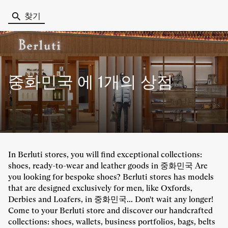
찾기
중화민국 에
1개의 상점
In Berluti stores, you will find exceptional collections:
shoes, ready-to-wear and leather goods in 중화민국 Are
you looking for bespoke shoes? Berluti stores has models
that are designed exclusively for men, like Oxfords,
Derbies and Loafers, in 중화민국... Don't wait any longer!
Come to your Berluti store and discover our handcrafted
collections: shoes, wallets, business portfolios, bags, belts