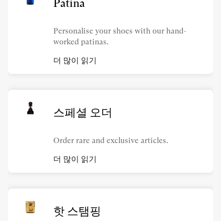
Patina
Personalise your shoes with our hand-
worked patinas.
더 많이 읽기
스페셜 오더
Order rare and exclusive articles.
더 많이 읽기
핫 스탬핑