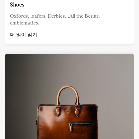
Shoes
Oxfords, loafers, Derbies…All the Berluti
emblematics.
더 많이 읽기