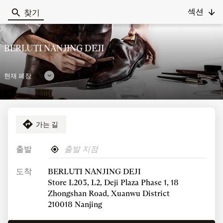
섹션
찾기
Berluti
BERLUTI NANJING DEJI
현재 폐장
개
장
시
간
가는 길
전화하기
보
BERLUTI
NANJING
기
DEJI
출발
,
내
상점 영업시간
상
Berluti
근
점
도착
BERLUTI NANJING DEJI
상
처
오
금요일
Store L203, L2, Deji Plaza Phase 1, 18
점
늘
찾
10:30 오전
-
Zhongshan Road, Xuanwu District
10:30 오후
기
영
210018 Nanjing
업
더 많이 보기
또